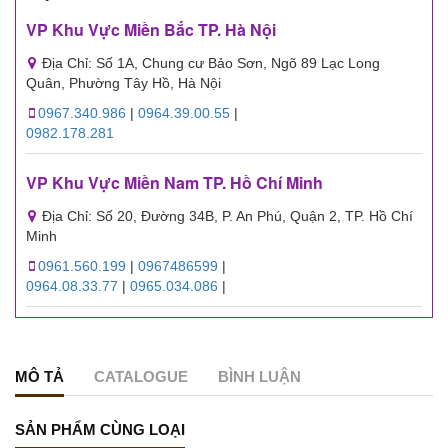
VP Khu Vực Miền Bắc TP. Hà Nội
Địa Chỉ: Số 1A, Chung cư Bảo Sơn, Ngõ 89 Lạc Long
Quân, Phường Tây Hồ, Hà Nội
0967.340.986
|
0964.39.00.55
|
0982.178.281
VP Khu Vực Miền Nam TP. Hồ Chí Minh
Địa Chỉ: Số 20, Đường 34B, P. An Phú, Quận 2, TP. Hồ Chí
Minh
0961.560.199
|
0967486599
|
0964.08.33.77
|
0965.034.086
|
MÔ TẢ
CATALOGUE
BÌNH LUẬN
SẢN PHẨM CÙNG LOẠI