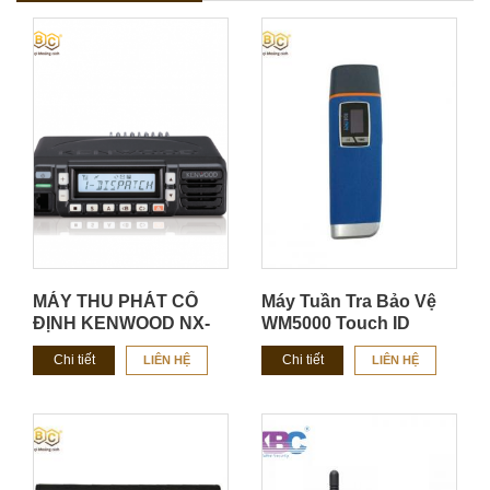
MÁY THU PHÁT CỐ
Máy Tuần Tra Bảo Vệ
ĐỊNH KENWOOD NX-
WM5000 Touch ID
1700H/ NX-1800H
Chi tiết
Chi tiết
LIÊN HỆ
LIÊN HỆ
CHÍNH HÃNG