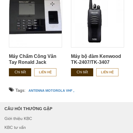
Máy Chấm Công Vân
Máy bộ đàm Kenwood
Tay Ronald Jack
TK-2407/TK-3407
RJ3800
Chi tiết
Chi tiết
LIÊN HỆ
LIÊN HỆ
Tags:
ANTENNA MOTOROLA VHF ,
CÂU HỎI THƯỜNG GẶP
Giới thiệu KBC
KBC tư vấn