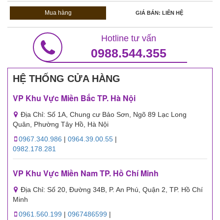
Mua hàng
GIÁ BÁN: LIÊN HỆ
Hotline tư vấn
0988.544.355
HỆ THỐNG CỬA HÀNG
VP Khu Vực Miền Bắc TP. Hà Nội
Địa Chỉ: Số 1A, Chung cư Bảo Sơn, Ngõ 89 Lạc Long
Quân, Phường Tây Hồ, Hà Nội
0967.340.986
|
0964.39.00.55
|
0982.178.281
VP Khu Vực Miền Nam TP. Hồ Chí Minh
Địa Chỉ: Số 20, Đường 34B, P. An Phú, Quận 2, TP. Hồ Chí
Minh
0961.560.199
|
0967486599
|