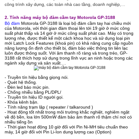
công trình xây dựng, các toàn nhà cao tầng, doanh nghiệp,…
2. Tính năng máy bộ đàm cầm tay
Motorola GP-3188
Bộ đàm
Motorola GP-3188 là loại bộ đàm cầm tay hai chiều mới
của Motorola, với thời gian đàm thoại lên tới 19 giờ ở mức công
suất phát thấp và 14 giờ ở mức công suất phát cao. Máy có trọng
lượng nhẹ, được thiết kế một cách khoa học và sử dụng loại pin
mới Latch Lock Features (khoá pin) có khả năng cung cấp nguồn
năng lượng ổn định cho thiết bị, đảm bảo việc thông tin liên lạc
luôn được thông suốt. Với âm thanh rõ ràng và trong trẻo, GP-
3188 rất thích hợp sử dụng trong lĩnh vực an ninh hoặc trong các
ngành xây dựng và sản xuất….
- Truyền tín hiệu bằng giọng nói.
- Quét hệ thống.
- Đèn led báo mức pin.
- Chống nhiễu bằng PL/DPL/
- Truyền tín hiệu ID người gọi.
- Khóa kênh bận.
- Tính năng trạm lặp ( repeater / talkaround )
-
Hoạt động tốt nhất trong môi trường khắc nghiệt, nghiêm ngặt
về độ bền, loa lớn 500mW đảm bảo âm thanh rõ thậm chí nơi có
nhiều tiếng ồn
- Thời gian hoạt động
10 giờ đối với Pin Ni-MH tiêu chuẩn theo
máy, 14 giờ đối với Pin Li-Ion dung lượng cao (Option)