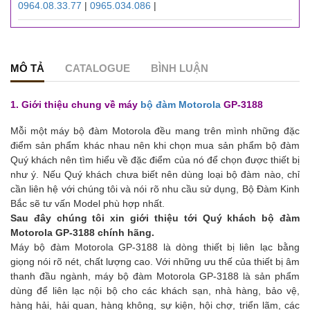
0964.08.33.77
|
0965.034.086
|
MÔ TẢ
CATALOGUE
BÌNH LUẬN
1. Giới thiệu chung về máy
bộ đàm Motorola
GP-3188
Mỗi một máy bộ đàm Motorola đều mang trên mình những đặc
điểm sản phẩm khác nhau nên khi chọn mua sản phẩm bộ đàm
Quý khách nên tìm hiểu về đặc điểm của nó để chọn được thiết bị
như ý. Nếu Quý khách chưa biết nên dùng loại bộ đàm nào, chỉ
cần liên hệ với chúng tôi
và nói rõ nhu cầu sử dụng, Bộ Đàm Kinh
Bắc sẽ tư vấn Model phù hợp nhất.
Sau đây chúng tôi xin giới thiệu tới Quý khách bộ đàm
Motorola GP-3188 chính hãng.
Máy bộ đàm Motorola GP-3188 là dòng thiết bị liên lạc bằng
giọng nói rõ nét, chất lượng cao. Với những ưu thế của thiết bị âm
thanh đầu ngành, máy bộ đàm Motorola GP-3188 là sản phẩm
dùng để liên lạc nội bộ cho các khách sạn, nhà hàng, bảo vệ,
hàng hải, hải quan, hàng không, sự kiện, hội chợ, triển lãm, các