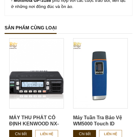
-
Motorola GP-3188
phù hợp với các cuộc trao đổi, l
iên l
ạc
ở
những nơi đông đúc và ồn ào.
SẢN PHẨM CÙNG LOẠI
MÁY THU PHÁT CỐ
Máy Tuần Tra Bảo Vệ
ĐỊNH KENWOOD NX-
WM5000 Touch ID
1700H/ NX-1800H
Chi tiết
Chi tiết
LIÊN HỆ
LIÊN HỆ
CHÍNH HÃNG