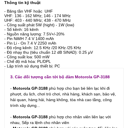
Thông tin kỹ thuật
- Băng tần VHF hoặc UHF
VHF: 136 - 162 MHz; 146 - 174 MHz
UHF: 403 - 440 MHz; 438 - 470 MHz
- Công suất phát 5W (hight) - 1W (low)
- Số kênh: 16 kênh
- Nguồn năng lượng: 7.5V+/-20%
- Pin NiMH 7.4 V 1400 mAh
- Pin Li - On 7.4 V 2250 mAh
- Độ rộng kênh: 12.5 KHz /20 KHz /25 KHz
- Độ nhạy thu (tiêu chuẩn 12 dB SINAD): 0.25 µV
- Công suất loa: 500 mW
- Chế độ mã hóa: PL/DPL
- Lập trình sử dụng thiết bị: PC
3. Các đối tượng cần tới bộ đàm
Motorola GP-3188
-
Motorola GP-3188
phù hợp cho bạn bè liên lạc khi đi
phượt, du lịch, chơi trò chơi, nhà hàng, khách sạn, bảo vệ,
hải quan, hàng hải, hàng không, tòa nhà cao tầng, công
trình xây dựng...
-
Motorola GP-3188
phù hợp cho nhân viên l
iên l
ạc v
ới
n
hau, Sếp r
a l
ệnh c
ho n
hân v
iên