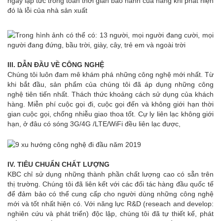
ngay lập tức trong toàn thời gian bảo hành của hãng khi phát hiện
đó là lỗi của nhà sản xuất
III. DẪN ĐẦU VỀ CÔNG NGHỆ
Chúng tôi luôn đam mê khám phá những công nghệ mới nhất. Từ
khi bắt đầu, sản phẩm của chúng tôi đã áp dụng những công
nghệ tiên tiến nhất. Thách thức khoảng cách sử dụng của khách
hàng. Miễn phí cuộc gọi đi, cuộc gọi đến và không giới hạn thời
gian cuộc gọi, chống nhiễu giao thoa tốt. Cự ly liên lạc không giới
hạn, ở đâu có sóng 3G/4G /LTE/WiFi đều liên lạc được,
IV. TIÊU CHUẨN CHẤT LƯỢNG
KBC chỉ sử dụng những thành phần chất lượng cao có sẵn trên
thị trường. Chúng tôi đã liên kết với các đối tác hàng đầu quốc tế
để đảm bảo có thể cung cấp cho người dùng những công nghệ
mới và tốt nhất hiện có. Với năng lực R&D (reseach and develop:
nghiên cứu và phát triển) độc lập, chúng tôi đã tự thiết kế, phát