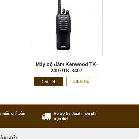
Máy bộ đàm Kenwood TK-
2407/TK-3407
Chi tiết
LIÊN HỆ
 miễn phí toàn
Hỗ trợ kỹ thuật miễn phí
trọn đời
ẢN ĐỒ