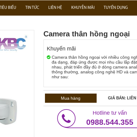
TIÊU BIỂU
TIN TỨC
LIÊN HỆ
KHUYỄN MÃI
TUYỂN DỤNG
Camera thân hồng ngoại
Khuyến mãi
Camera thân hồng ngoại với nhiều công ng
đa dạng, đáp ứng được mọi nhu cầu lắp đặt
nhau, phát triển đầy đủ ở dòng camera ana
thông thường, analog công nghệ HD và cam
như sau:
Mua hàng
GIÁ BÁN: LIÊN
Hotline tư vấn
0988.544.355