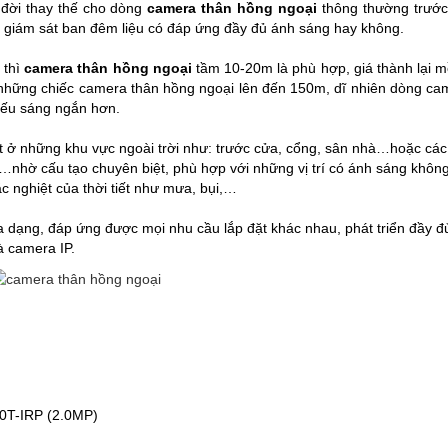
đời thay thế cho dòng
camera thân h
ồng ngoại
thông thường trước
g giám sát ban đêm liệu có đáp ứng đầy đủ ánh sáng hay không.
 thì
camera thân hồng ngoại
tầm 10-20m là phù hợp, giá thành lại 
có những chiếc camera thân hồng ngoại lên đến 150m, dĩ nhiên dòng c
hiếu sáng ngắn hơn.
 ở những khu vực ngoài trời như: trước cửa, cổng, sân nhà…hoặc các
…nhờ cấu tạo chuyên biệt, phù hợp với những vị trí có ánh sáng khôn
c nghiệt của thời tiết như mưa, bụi,…
 dạng, đáp ứng được mọi nhu cầu lắp đặt khác nhau, phát triển đầy đ
 camera IP.
0T-IRP (2.0MP)