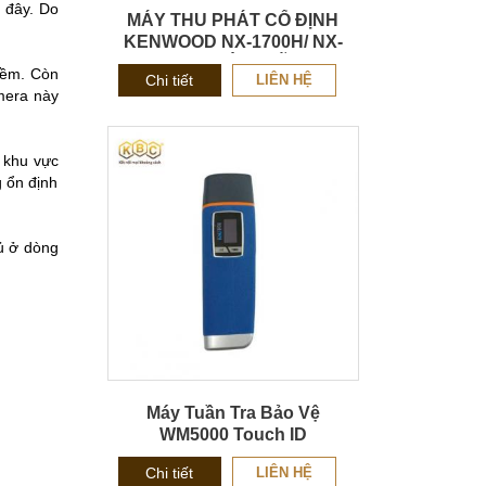
 đây. Do
MÁY THU PHÁT CỐ ĐỊNH
KENWOOD NX-1700H/ NX-
1800H CHÍNH HÃNG
mềm. Còn
Chi tiết
LIÊN HỆ
amera này
 khu vực
g ổn định
ủ ở dòng
Máy Tuần Tra Bảo Vệ
WM5000 Touch ID
Chi tiết
LIÊN HỆ