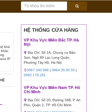
HỆ THỐNG CỬA HÀNG
VP Khu Vực Miền Bắc TP. Hà
Nội
hệ khá
 khác
Địa Chỉ: Số 1A, Chung cư Bảo
log
Sơn, Ngõ 89 Lạc Long Quân,
era IP
Phường Tây Hồ, Hà Nội
0967.340.986
|
0964.39.00.55
|
0982.178.281
 HỆ
VP Khu Vực Miền Nam TP. Hồ
Chí Minh
Địa Chỉ: Số 20, Đường 34B, P. An
Phú, Quận 2, TP. Hồ Chí Minh