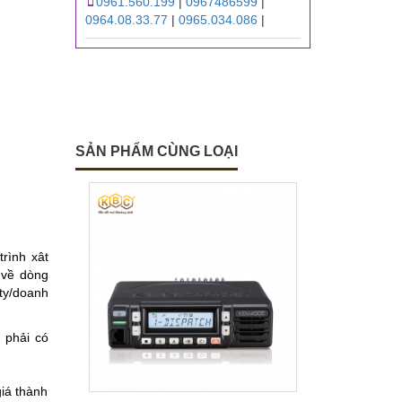
0961.560.199
|
0967486599
|
0964.08.33.77
|
0965.034.086
|
SẢN PHẨM CÙNG LOẠI
trình xât
 về dòng
ty/doanh
 phải có
giá thành