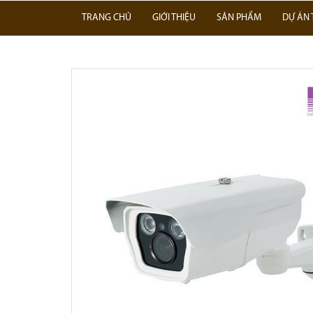
TRANG CHỦ
GIỚI THIỆU
SẢN PHẨM
DỰ ÁN 