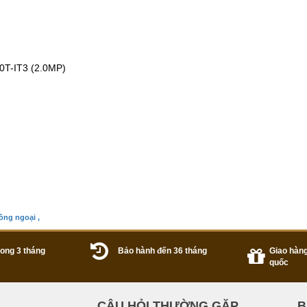
0T-IT3 (2.0MP)
ồng ngoại ,
trong 3 tháng
Bảo hành đến 36 tháng
Giao hàng
quốc
CÂU HỎI THƯỜNG GẶP
B