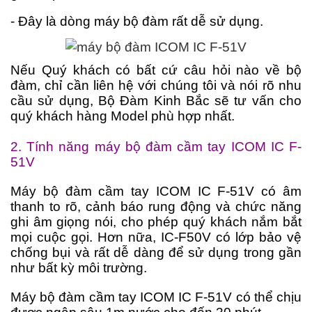
- Đây là dòng máy bộ đàm rất dễ sử dụng.
Nếu Quý khách có bất cứ câu hỏi nào về bộ
đàm, chỉ cần liên hệ với chúng tôi
và nói rõ nhu
cầu sử dụng, Bộ Đàm Kinh Bắc sẽ tư vấn cho
quý khách hàng Model phù hợp nhất.
2. Tính năng máy bộ đàm cầm tay
ICOM IC F-
51V
M
áy bộ đàm
cầm tay ICOM
IC F-51V
có âm
thanh to rõ, cảnh báo rung động và chức năng
ghi âm giọng nói, cho phép quý khách nắm bắt
mọi cuộc gọi. Hơn nữa, IC-F50V có lớp bảo vệ
chống bụi và rất dễ dàng để sử dụng trong gần
như bất kỳ môi trường.
M
áy bộ đàm
cầm tay ICOM
IC F-51V
có thể chịu