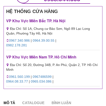
HỆ THỐNG CỬA HÀNG
VP Khu Vực Miền Bắc TP. Hà Nội
Địa Chỉ: Số 1A, Chung cư Bảo Sơn, Ngõ 89 Lạc Long
Quân, Phường Tây Hồ, Hà Nội
0967.340.986
|
0964.39.00.55
|
0982.178.281
VP Khu Vực Miền Nam TP. Hồ Chí Minh
Địa Chỉ: Số 20, Đường 34B, P. An Phú, Quận 2, TP. Hồ Chí
Minh
0961.560.199
|
0967486599
|
0964.08.33.77
|
0965.034.086
|
MÔ TẢ
CATALOGUE
BÌNH LUẬN