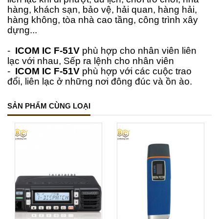
hàng, khách sạn, bảo vệ, hải quan, hàng hải,
hàng không, tòa nhà cao tầng, công trình xây
dựng...
-
ICOM IC F-51V
phù hợp cho nhân viên l
iên
l
ạc v
ới n
hau, Sếp r
a l
ệnh c
ho n
hân v
iên
-
ICOM IC F-51V
phù hợp với các cuộc trao
đổi, l
iên l
ạc ở
những nơi đông đúc và ồn ào.
SẢN PHẨM CÙNG LOẠI