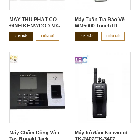
MÁY THU PHÁT CỐ
Máy Tuần Tra Bảo Vệ
ĐỊNH KENWOOD NX-
WM5000 Touch ID
1700H/ NX-1800H
Chi tiết
Chi tiết
LIÊN HỆ
LIÊN HỆ
CHÍNH HÃNG
Máy Chấm Công Vân
Máy bộ đàm Kenwood
Tay Ronald Jack
TK-2407/TK-3407