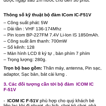
được ngập sâu 1m nước cho đến 30 phút.
Thông số kỹ thuật
bộ đàm ICom IC-F51V
– Công suất phát: 5W
– Dải tần : VHF 136-174Mhz
– Pin Icom BP-227FM 7.4V Li-Ion IS 1850mAh.
– Công suất âm thanh: 700mW
– Số kênh: 128
– Màn hình LCD 8 ký tự , bàn phím 7 phím
– Trọng lượng: 280g.
Trọn bộ bao gồm:
Thân máy, antenna, Pin sạc,
adaptor, Sạc bàn, bát cài lưng .
3. Các đối tượng cần tới bộ đàm
ICOM IC
F-51V
-
ICOM IC F-51V
phù hợp cho quý khách bè
liên lạc khi đi phượt, du lịch, chơi trò chơi, nhà