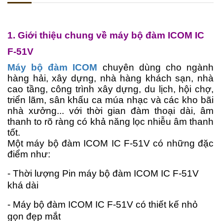
1. Giới thiệu chung về máy bộ đàm
ICOM IC
F-51V
Máy bộ đàm ICOM
chuyên dùng cho ngành
hàng hải, xây dựng, nhà hàng khách sạn, nhà
cao tầng, công trình xây dựng, du lịch, hội chợ,
triển lãm, sân khấu ca múa nhạc và các kho bãi
nhà xưởng... với thời gian đàm thoại dài, âm
thanh to rõ ràng có khả năng lọc nhiễu âm thanh
tốt.
Một máy bộ đàm
ICOM
IC F-51V có những
đặc
điểm như:
- Thời lượng Pin m
áy bộ đàm
ICOM
IC F-51V
khá
dài
- M
áy bộ đàm
ICOM
IC F-51V
có thiết kế nhỏ
gọn đẹp mắt