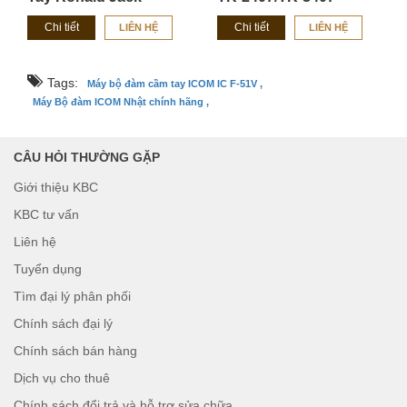
RJ3800
Chi tiết
Chi tiết
LIÊN HỆ
LIÊN HỆ
Tags:
Máy bộ đàm cầm tay ICOM IC F-51V ,
Máy Bộ đàm ICOM Nhật chính hãng ,
CÂU HỎI THƯỜNG GẶP
Giới thiệu KBC
KBC tư vấn
Liên hệ
Tuyển dụng
Tìm đại lý phân phối
Chính sách đại lý
Chính sách bán hàng
Dịch vụ cho thuê
Chính sách đổi trả và hỗ trợ sửa chữa