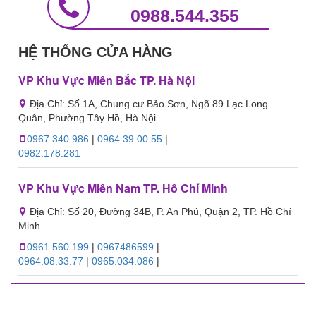
0988.544.355
HỆ THỐNG CỬA HÀNG
VP Khu Vực Miền Bắc TP. Hà Nội
Địa Chỉ: Số 1A, Chung cư Bảo Sơn, Ngõ 89 Lạc Long
Quân, Phường Tây Hồ, Hà Nội
0967.340.986
|
0964.39.00.55
|
0982.178.281
VP Khu Vực Miền Nam TP. Hồ Chí Minh
Địa Chỉ: Số 20, Đường 34B, P. An Phú, Quận 2, TP. Hồ Chí
Minh
0961.560.199
|
0967486599
|
0964.08.33.77
|
0965.034.086
|