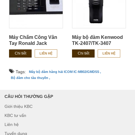
Máy Chấm Công Vân
Máy bộ đàm Kenwood
Tay Ronald Jack
TK-2407/TK-3407
RJ3800
Chi tiết
Chi tiết
LIÊN HỆ
LIÊN HỆ
Tags:
Máy bộ đàm hàng hải ICOM IC-M802/GMDSS ,
Bộ đàm cho tàu thuyền ,
CÂU HỎI THƯỜNG GẶP
Giới thiệu KBC
KBC tư vấn
Liên hệ
Tuyển dụng