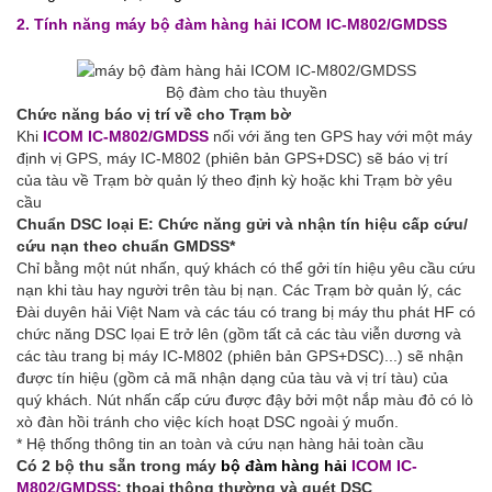
2. Tính năng máy bộ đàm hàng hải
ICOM
IC-M802/GMDSS
Bộ đàm cho tàu thuyền
Chức năng báo vị trí về cho Trạm bờ
Khi
ICOM
IC-M802/GMDSS
nối với ăng ten GPS hay với một máy
định vị GPS, máy IC-M802 (phiên bản GPS+DSC) sẽ báo vị trí
của tàu về Trạm bờ quản lý theo định kỳ hoặc khi Trạm bờ yêu
cầu
Chuẩn DSC loại E: Chức năng gửi và nhận tín hiệu cấp cứu/
cứu nạn theo chuẩn GMDSS*
Chỉ bằng một nút nhấn, quý khách có thể gởi tín hiệu yêu cầu cứu
nạn khi tàu hay người trên tàu bị nạn. Các Trạm bờ quản lý, các
Đài duyên hải Việt Nam và các táu có trang bị máy thu phát HF có
chức năng DSC lọai E trở lên (gồm tất cả các tàu viễn dương và
các tàu trang bị máy IC-M802 (phiên bản GPS+DSC)...) sẽ nhận
được tín hiệu (gồm cả mã nhận dạng của tàu và vị trí tàu) của
quý khách. Nút nhấn cấp cứu được đậy bởi một nắp màu đỏ có lò
xò đàn hồi tránh cho việc kích hoạt DSC ngoài ý muốn.
* Hệ thống thông tin an toàn và cứu nạn hàng hải toàn cầu
Có 2 bộ thu sẵn trong máy
bộ đàm hàng hải
ICOM
IC-
M802/GMDSS
: thoại thông thường và quét DSC