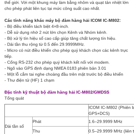
thế giới. Với một khung máy làm bằng nhôm và quạt tản nhiệt lớn
cho phép phát liên tục tại mức công suất cao nhất.
Các tính năng khác máy bộ đàm hàng hải ICOM
IC-M802
:
- Bộ điều khiển tách biệt 4×8-inch.
- Dễ sử dụng nhờ 2 nút lớn chọn Kênh và Nhóm kênh.
- Bộ xử lý tín hiệu số cao cấp giúp tăng chất lượng tín hiệu.
- Dải tần thu rộng từ 0.5 đến 29.9999MHz.
- Micro có nút điều khiển cho phép quý khách chọn các kênh trực
tiếp.
- Cổng RS-232 cho phép quý khách kết nối với modem.
- Ngõ vào GPS định dạng NMEA 0183 phiên bản 3.01
- Một lỗ cắm tai nghe choàng đầu trên mặt trước bộ điều khiển
- Thư điện tử (HF) 1 chạm
Đặc tính kỹ thuật
bộ đàm hàng hải
IC-M802/GMDSS
Tổng quát
ICOM IC-M802 (Phiên 
GPS+DCS)
Phát
1.6–29.9999 MHz
Dải tần số
Thu
0.5–29.9999 MHz (liên 