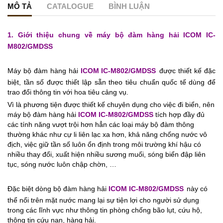
MÔ TẢ
CATALOGUE
BÌNH LUẬN
1. Giới thiệu chung về máy bộ đàm
hàng hải ICOM IC-
M802/GMDSS
Máy bộ đàm hàng hải
ICOM
IC-M802/GMDSS
được thiết kế đặc
biệt, tần số được thiết lập sẵn theo tiêu chuẩn quốc tế dùng để
trao đổi thông tin với hoa tiêu cảng vụ.
Vì là phương tiện được thiết kế chuyên dụng cho việc đi biển, nên
máy bộ đàm hàng hải
ICOM
IC-M802/GMDSS
tích hợp đầy đủ
các tính năng vượt trội hơn hẳn các loại máy bộ đàm thông
thường khác như cự li liên lạc xa hơn, khả năng chống nước vô
địch, việc giữ tần số luôn ổn định trong môi trường khí hậu có
nhiều thay đổi, xuất hiện nhiều sương muối, sóng biển đập liên
tục, sóng nước luôn chập chờn, …
Đặc biệt dòng bộ đàm
hàng hải
ICOM
IC-M802/GMDSS
này có
thể nổi trên mặt nước mang lại sự tiện lợi cho người sử dụng
trong các lĩnh vực như thông tin phòng chống bão lụt, cứu hộ,
thông tin cứu nạn, hàng hải.