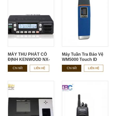
MÁY THU PHÁT CỐ
Máy Tuần Tra Bảo Vệ
ĐỊNH KENWOOD NX-
WM5000 Touch ID
1700H/ NX-1800H
Chi tiết
Chi tiết
LIÊN HỆ
LIÊN HỆ
CHÍNH HÃNG