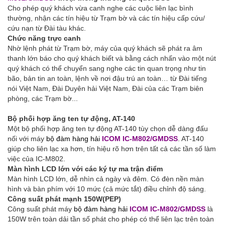
Cho phép quý khách vừa canh nghe các cuộc liên lạc bình
thường, nhận các tín hiệu từ Trạm bờ và các tín hiệu cấp cứu/
cứu nạn từ Đài tàu khác.
Chức năng trực canh
Nhờ lệnh phát từ Trạm bờ, máy của quý khách sẽ phát ra âm
thanh lớn báo cho quý khách biết và bằng cách nhấn vào một nút
quý khách có thể chuyển sang nghe các tin quan trọng như tin
bão, bản tin an toàn, lệnh về nơi đậu trú an toàn… từ Đài tiếng
nói Việt Nam, Đài Duyên hải Việt Nam, Đài của các Trạm biên
phòng, các Trạm bờ...
Bộ phối hợp ăng ten tự động, AT-140
Một bộ phối hợp ăng ten tự động AT-140 tùy chọn dễ dàng đấu
nối với máy
bộ đàm hàng hải
ICOM
IC-M802/GMDSS
. AT-140
giúp cho liên lạc xa hơn, tín hiệu rõ hơn trên tất cả các tần số làm
việc của IC-M802.
Màn hình LCD lớn với các ký tự ma trận điểm
Màn hình LCD lớn, dễ nhìn cả ngày và đêm. Có đèn nền màn
hình và bàn phím với 10 mức (cả mức tắt) điều chỉnh độ sáng.
Công suất phát mạnh 150W(PEP)
Công suất phát máy
bộ đàm hàng hải
ICOM
IC-M802/GMDSS
là
150W trên toàn dải tần số phát cho phép có thể liên lạc trên toàn