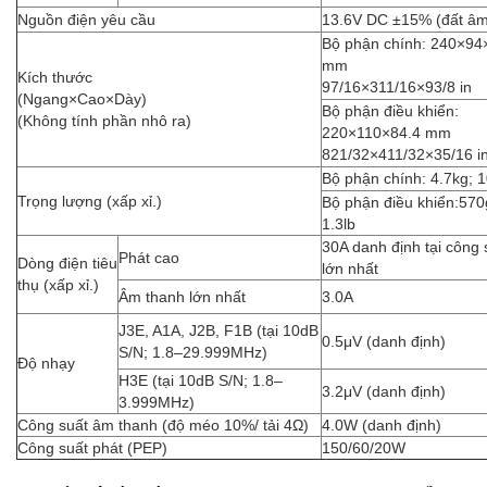
Nguồn điện yêu cầu
13.6V DC ±15% (đất âm
Bộ phận chính: 240×94
mm
Kích thước
97/16×311/16×93/8 in
(Ngang×Cao×Dày)
Bộ phận điều khiển:
(Không tính phần nhô ra)
220×110×84.4 mm
821/32×411/32×35/16 i
Bộ phận chính: 4.7kg; 1
Trọng lượng (xấp xỉ.)
Bộ phận điều khiển:570
1.3lb
30A danh định tại công 
Phát cao
Dòng điện tiêu
lớn nhất
thụ (xấp xỉ.)
Âm thanh lớn nhất
3.0A
J3E, A1A, J2B, F1B (tại 10dB
0.5μV (danh định)
S/N; 1.8–29.999MHz)
Độ nhạy
H3E (tại 10dB S/N; 1.8–
3.2μV (danh định)
3.999MHz)
Công suất âm thanh (độ méo 10%/ tải 4Ω)
4.0W (danh định)
Công suất phát (PEP)
150/60/20W