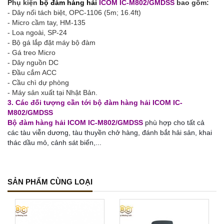
Phụ kiện
bộ đàm hàng hải
ICOM
IC-M802/GMDSS
bao gồm:
- Dây nối tách biệt, OPC-1106 (5m; 16.4ft)
- Micro cầm tay, HM-135
- Loa ngoài, SP-24
- Bộ gá lắp đặt máy bộ đàm
- Gá treo Micro
- Dây nguồn DC
- Đầu cắm ACC
- Cầu chì dự phòng
- Máy sản xuất tại Nhật Bản.
3. Các đối tượng cần tới bộ đàm hàng hải ICOM
IC-
M802/GMDSS​
Bộ đàm hàng hải ICOM
IC-M802/GMDSS
phù hợp cho tất cả
các tàu viễn dương, tàu thuyền chở hàng, đánh bắt hải sản, khai
thác dầu mỏ, cảnh sát biển,...
SẢN PHẨM CÙNG LOẠI