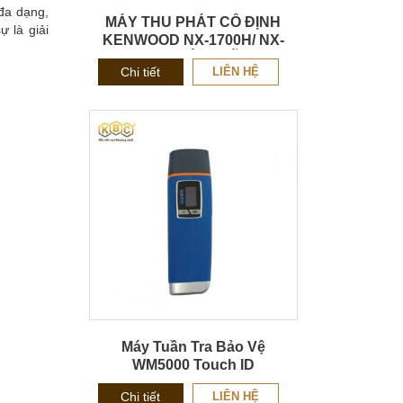
đa dạng,
MÁY THU PHÁT CỐ ĐỊNH
 là giải
KENWOOD NX-1700H/ NX-
1800H CHÍNH HÃNG
Chi tiết
LIÊN HỆ
Máy Tuần Tra Bảo Vệ
WM5000 Touch ID
Chi tiết
LIÊN HỆ