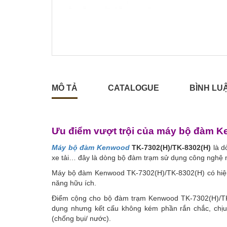
MÔ TẢ
CATALOGUE
BÌNH LU
Ưu điểm vượt trội của máy bộ đàm 
Máy bộ đàm Kenwood
TK-7302(H)/TK-8302(H)
là d
xe tải… đây là dòng bộ đàm trạm sử dụng công nghệ
Máy bộ đàm Kenwood TK-7302(H)/TK-8302(H) có hiệu s
năng hữu ích.
Điểm cộng cho bộ đàm trạm Kenwood TK-7302(H)/TK-8
dụng nhưng kết cấu không kém phần rắn chắc, chịu
(chống bụi/ nước).