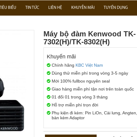
TIÊU BIỂU
TIN TỨC
LIÊN HỆ
KHUYỄN MÃI
TUYỂN DỤNG
Máy bộ đàm Kenwood TK-
7302(H)/TK-8302(H)
Khuyến mãi
Chính hãng
KBC Việt Nam
Dùng thử miễn phí trong vòng 3-5 ngày
Mới 100% fullbox nguyên seal
Giao hàng miễn phí tận nơi trên toàn quốc
01 đổi 01 trong vòng 3 tháng
Hỗ trợ miễn phí trọn đời
Phụ kiện đi kèm: Pin LiOn, Cài lưng, Angten
bàn kèm Adaptor