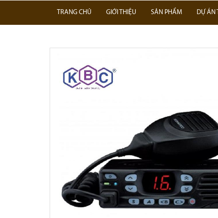
TRANG CHỦ
GIỚI THIỆU
SẢN PHẨM
DỰ ÁN 