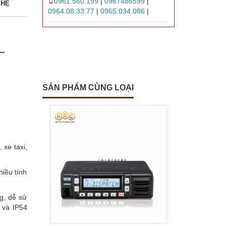
0961.560.199
|
0967486599
|
 HỆ
0964.08.33.77
|
0965.034.086
|
SẢN PHẨM CÙNG LOẠI
xe taxi,
iều tính
g, dễ sử
 và IP54