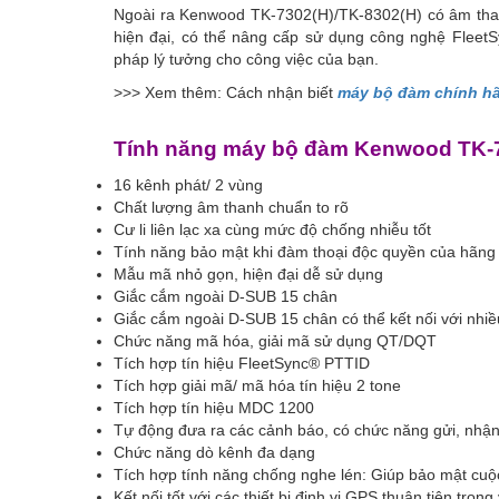
Ngoài ra Kenwood TK-7302(H)/TK-8302(H) có âm than
hiện đại, có thể nâng cấp sử dụng công nghệ Flee
pháp lý tưởng cho công việc của bạn.
>>> Xem thêm: Cách nhận biết
máy bộ đàm chính h
Tính năng máy bộ đàm Kenwood TK-7
16 kênh phát/ 2 vùng
Chất lượng âm thanh chuẩn to rõ
Cư li liên lạc xa cùng mức độ chống nhiễu tốt
Tính năng bảo mật khi đàm thoại độc quyền của hãng
Mẫu mã nhỏ gọn, hiện đại dễ sử dụng
Giắc cắm ngoài D-SUB 15 chân
Giắc cắm ngoài D-SUB 15 chân có thể kết nối với nhiều 
Chức năng mã hóa, giải mã sử dụng QT/DQT
Tích hợp tín hiệu FleetSync® PTTID
Tích hợp giải mã/ mã hóa tín hiệu 2 tone
Tích hợp tín hiệu MDC 1200
Tự động đưa ra các cảnh báo, có chức năng gửi, nhận
Chức năng dò kênh đa dạng
Tích hợp tính năng chống nghe lén: Giúp bảo mật cuộc
Kết nối tốt với các thiết bị định vị GPS thuận tiện tron