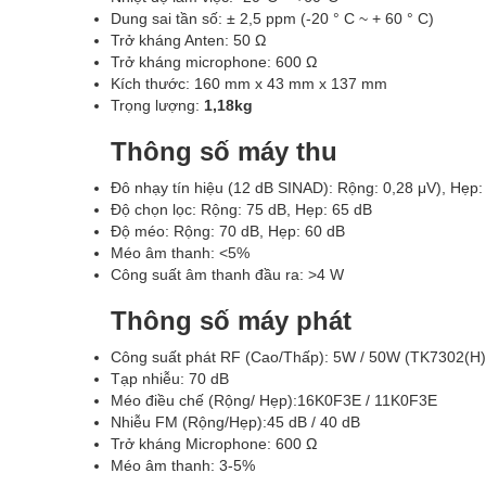
Dung sai tần số: ± 2,5 ppm (-20 ° C ~ + 60 ° C)
Trở kháng Anten: 50 Ω
Trở kháng microphone: 600 Ω
Kích thước: 160 mm x 43 mm x 137 mm
Trọng lượng:
1,18kg
Thông số máy thu
Đô nhạy tín hiệu (12 dB SINAD): Rộng: 0,28 μV), Hẹp:
Độ chọn lọc: Rộng: 75 dB, Hẹp: 65 dB
Độ méo: Rộng: 70 dB, Hẹp: 60 dB
Méo âm thanh: <5%
Công suất âm thanh đầu ra: >4 W
Thông số máy phát
Công suất phát RF (Cao/Thấp): 5W / 50W (TK7302(H
Tạp nhiễu: 70 dB
Méo điều chế (Rộng/ Hẹp):16K0F3E / 11K0F3E
Nhiễu FM (Rộng/Hẹp):45 dB / 40 dB
Trở kháng Microphone: 600 Ω
Méo âm thanh: 3-5%