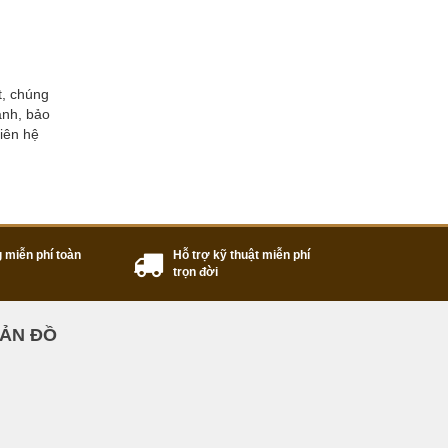
t, chúng
ành, bảo
iên hệ
 miễn phí toàn
Hỗ trợ kỹ thuật miễn phí
trọn đời
ẢN ĐỒ