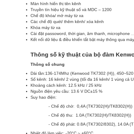
Màn hình hiển thị tên kênh
Truyền tín hiệu kỹ thuật số và MDC – 1200
Chế độ khóa/ mở máy từ xa
Các chế độ quét/ thêm kênh/ xóa kênh
Khóa máy từ xa
Cài đặt passoword, thời gian, âm thanh, microphone 
Kết nối dữ liệu & điều khiển tắt bật máy thông qua m
Thông số kỹ thuật của bộ đàm Kenwo
Thông số chung
Dải tần:136-174Mhz (Kenwood TK7302 (H)), 450~52
Số kênh: 16 kênh/ 2 vùng (tối đa 16 kênh/ 1 vùng cả
Khoảng cách kênh: 12.5 kHz / 25 kHz
Nguồn điện yêu cầu: 13.6 V DC±15 %
Suy hao điện:
- Chế độ chờ: 0,4A (TK7302(H)/TK8302(H))
- Chế độ thu: 1.0A (TK7302(H)/TK8302(H))
- Chế độ phát: 0.8A (TK7302/8302), 14.0A (
Nhiệt độ làm việc: -20°C ~ +60°C