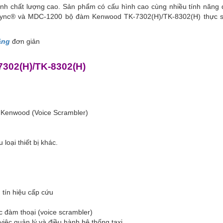
h chất lượng cao. Sản phẩm có cấu hình cao cùng nhiều tính năng 
tSync® và MDC-1200 bộ đàm Kenwood TK-7302(H)/TK-8302(H) thực sự
ãng
đơn giản
302(H)/TK-8302(H)
 Kenwood (Voice Scrambler)
loại thiết bị khác.
 tín hiệu cấp cứu
 đàm thoại (voice scrambler)
g việc quản lý và điều hành hệ thống taxi.