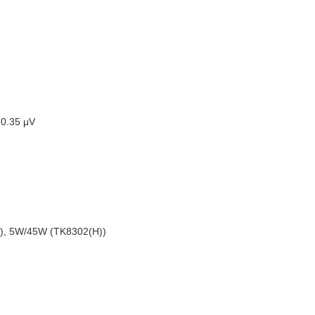
 0.35 μV
)), 5W/45W (TK8302(H))