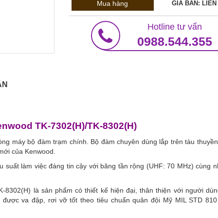
Mua hàng
GIÁ BÁN: LIÊN
Hotline tư vấn
0988.544.355
ẬN
Kenwood TK-7302(H)/TK-8302(H)
òng máy bộ đàm trạm chính. Bộ đàm chuyên dùng lắp trên tàu thuyền, 
 mới của Kenwood.
uất làm việc đáng tin cậy với băng tần rộng (UHF: 70 MHz) cùng nh
302(H) là sản phẩm có thiết kế hiện đại, thân thiện với người dùn
 được va đập, rơi vỡ tốt theo tiêu chuẩn quân đội Mỹ MIL STD 810