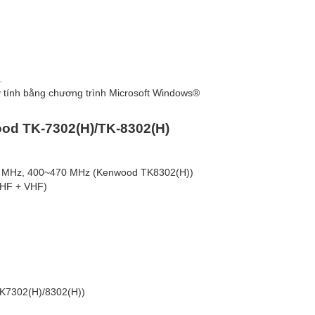
…
áy tính bằng chương trình Microsoft Windows®
od TK-7302(H)/TK-8302(H)
0 MHz, 400~470 MHz (Kenwood TK8302(H))
 UHF + VHF)
TK7302(H)/8302(H))