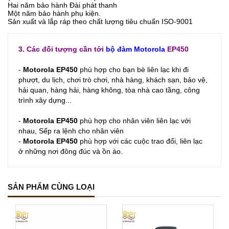
Hai năm bảo hành Đài phát thanh
Một năm bảo hành phụ kiện.
Sản xuất và lắp ráp theo chất lượng tiêu chuẩn ISO-9001
3. Các đối tượng cần tới
bộ đàm
Motorola
EP450
-
Motorola EP450
phù hợp cho bạn bè liên lạc khi đi
phượt, du lịch, chơi trò chơi, nhà hàng, khách sạn, bảo vệ,
hải quan, hàng hải, hàng không, tòa nhà cao tầng, công
trình xây dựng...
-
Motorola EP450
phù hợp cho nhân viên l
iên l
ạc v
ới
n
hau, Sếp r
a l
ệnh c
ho n
hân v
iên
-
Motorola EP450
phù hợp với các cuộc trao đổi, l
iên l
ạc
ở
những nơi đông đúc và ồn ào.
SẢN PHẨM CÙNG LOẠI