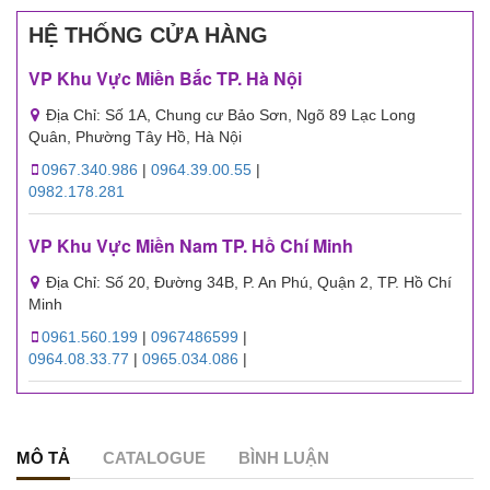
HỆ THỐNG CỬA HÀNG
VP Khu Vực Miền Bắc TP. Hà Nội
Địa Chỉ: Số 1A, Chung cư Bảo Sơn, Ngõ 89 Lạc Long
Quân, Phường Tây Hồ, Hà Nội
0967.340.986
|
0964.39.00.55
|
0982.178.281
VP Khu Vực Miền Nam TP. Hồ Chí Minh
Địa Chỉ: Số 20, Đường 34B, P. An Phú, Quận 2, TP. Hồ Chí
Minh
0961.560.199
|
0967486599
|
0964.08.33.77
|
0965.034.086
|
MÔ TẢ
CATALOGUE
BÌNH LUẬN