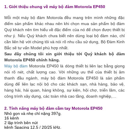
1. Giới thiệu chung về máy bộ đàm Motorola EP450
Mỗi một máy bộ đàm Motorola đều mang trên mình những đặc
điểm sản phẩm khác nhau nên khi chọn mua sản phẩm bộ đàm
Quý khách nên tìm hiểu về đặc điểm của nó để chọn được thiết bị
như ý. Nếu Quý khách chưa biết nên dùng loại bộ đàm nào, chỉ
cần liên hệ với chúng tôi
và nói rõ nhu cầu sử dụng, Bộ Đàm Kinh
Bắc sẽ tư vấn Model phù hợp nhất.
Sau đây chúng tôi xin giới thiệu tới Quý khách bộ đàm
Motorola EP450 chính hãng.
Máy bộ đàm
Motorola EP450 là dòng thiết bị liên lạc bằng giọng
nói rõ nét, chất lượng cao. Với những ưu thế của thiết bị âm
thanh đầu ngành, máy bộ đàm Motorola EP450 là sản phẩm
dùng để liên lạc nội bộ cho các khách sạn, nhà hàng, bảo vệ,
hàng hải, hải quan, hàng không, sự kiện, hội chợ, triển lãm, các
công trình xây dựng, các toàn nhà cao tầng, doanh nghiệp,…
2. Tính năng máy bộ đàm cầm tay
Motorola EP450
Nhỏ gọn và nhẹ chỉ nặng 397g.
16 kênh
2 lập trình bên nút
kênh Spacing 12,5 / 20/25 kHz.