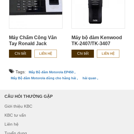
Máy Chấm Công Vân
Máy bộ đàm Kenwood
Tay Ronald Jack
TK-2407/TK-3407
RJ3800
Chi tiết
Chi tiết
LIÊN HỆ
LIÊN HỆ
Tags:
Máy Bộ đàm Motorola EP450 ,
Máy Bộ đàm Motorola dùng cho hàng hải ,
hải quan ,
CÂU HỎI THƯỜNG GẶP
Giới thiệu KBC
KBC tư vấn
Liên hệ
Tuyển dụng