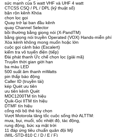
sức mạnh của 5 watt VHF và UHF 4 watt
CTCSS CSQ / PL / DPL (kỹ thuật số)
bận rộn kênh Khóa
chọn lọc gọi
Quay trở lại ban đầu kênh
quay Channel Selector
bồi thường bằng giọng nói (X-PandTM)
bằng giọng nói truyền Operated (VOX) Hands-miễn phí
Xóa kênh không mong muốn hoặc lớn
cuộc gọi cảnh báo (Escalert)
kiểm tra vô tuyến điện (tiếp)
Đài phát thanh Ức chế chọn lọc (giải mã)
Truyền thời gian giới hạn
ba màu LED
500 suất âm thanh mWatts
pin thấp báo động
Caller ID (truyền tải)
kép Quét ưu tiên
ưu tiên kênh Quét
MDC1200TM tín hiệu
Quik-Gọi IITM tín hiệu
DTMF tín hiệu
cổng nội bộ thẻ tùy chọn
Vượt Motorola tăng tốc cuộc sống thử ALTTM:
mưa, bụi, muối, sốc nhiệt độ, tác động,
rung động, bức xạ mặt trời
11 đáp ứng tiêu chuẩn quân đội Mỹ
(MIL-STD-810 C / D / E / F)