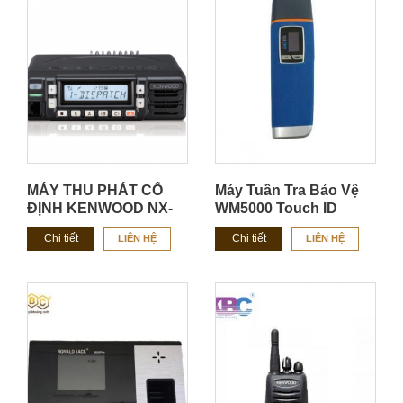
MÁY THU PHÁT CỐ
Máy Tuần Tra Bảo Vệ
ĐỊNH KENWOOD NX-
WM5000 Touch ID
1700H/ NX-1800H
Chi tiết
Chi tiết
LIÊN HỆ
LIÊN HỆ
CHÍNH HÃNG