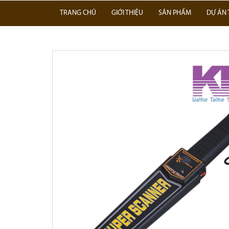
TRANG CHỦ
GIỚI THIỆU
SẢN PHẨM
DỰ ÁN 