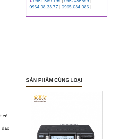
0961.560.199
|
0967486599
|
0964.08.33.77
|
0965.034.086
|
SẢN PHẨM CÙNG LOẠI
t có
, dao