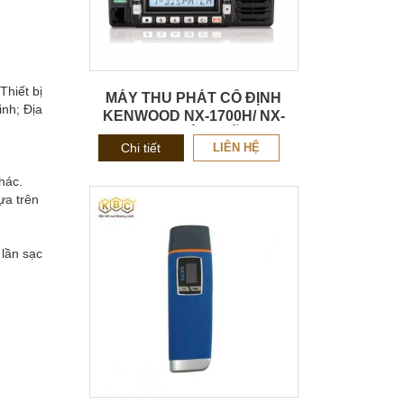
Thiết bị
MÁY THU PHÁT CỐ ĐỊNH
inh; Địa
KENWOOD NX-1700H/ NX-
1800H CHÍNH HÃNG
Chi tiết
LIÊN HỆ
khác.
ựa trên
 lần sạc