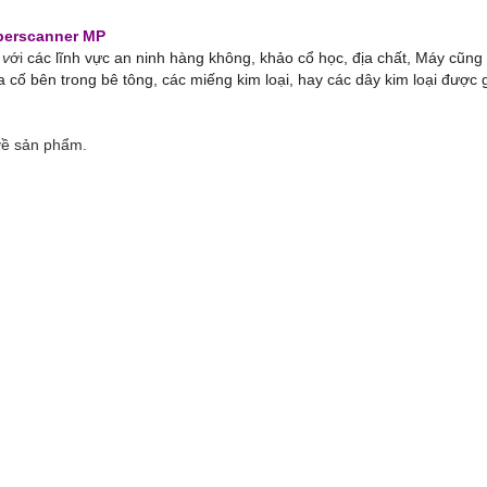
uperscanner MP
p
v
ới
các lĩnh vực an ninh hàng không, khảo cổ học, địa chất, Máy cũng
a cố bên trong bê tông, các miếng kim loại, hay các dây kim loại được 
 về sản phẩm.