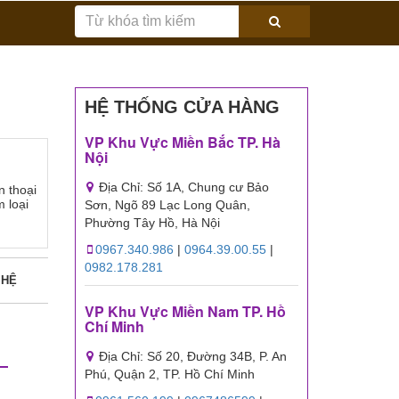
HỆ THỐNG CỬA HÀNG
VP Khu Vực Miền Bắc TP. Hà
Nội
Địa Chỉ: Số 1A, Chung cư Bảo
n thoại
 loại
Sơn, Ngõ 89 Lạc Long Quân,
Phường Tây Hồ, Hà Nội
0967.340.986
|
0964.39.00.55
|
0982.178.281
 HỆ
VP Khu Vực Miền Nam TP. Hồ
Chí Minh
Địa Chỉ: Số 20, Đường 34B, P. An
Phú, Quận 2, TP. Hồ Chí Minh