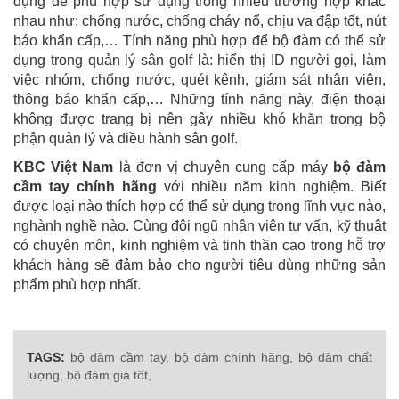
dụng để phù hợp sử dụng trong nhiều trường hợp khác
nhau như: chống nước, chống cháy nổ, chịu va đập tốt, nút
báo khẩn cấp,… Tính năng phù hợp để bộ đàm có thể sử
dụng trong quản lý sân golf là: hiển thị ID người gọi, làm
việc nhóm, chống nước, quét kênh, giám sát nhân viên,
thông báo khẩn cấp,… Những tính năng này, điện thoại
không được trang bị nên gây nhiều khó khăn trong bộ
phận quản lý và điều hành sân golf.
KBC Việt Nam
là đơn vị chuyên cung cấp máy
bộ đàm
cầm tay chính hãng
với nhiều năm kinh nghiệm. Biết
được loại nào thích hợp có thể sử dụng trong lĩnh vực nào,
nghành nghề nào. Cùng đội ngũ nhân viên tư vấn, kỹ thuật
có chuyên môn, kinh nghiệm và tinh thần cao trong hỗ trợ
khách hàng sẽ đảm bảo cho người tiêu dùng những sản
phẩm phù hợp nhất.
TAGS:
bộ đàm cầm tay,
bộ đàm chính hãng,
bộ đàm chất
lượng,
bộ đàm giá tốt,