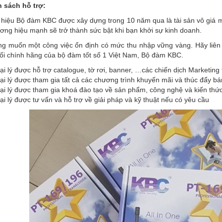
h sách hỗ trợ:
hiệu Bộ đàm KBC được xây dựng trong 10 năm qua là tài sản vô giá mà
ơng hiệu mạnh sẽ trở thành sức bật khi bạn khởi sự kinh doanh.
g muốn một công việc ổn định có mức thu nhập vững vàng. Hãy liên h
ối chính hãng của bộ đàm tốt số 1 Việt Nam, Bộ đàm KBC.
ại lý được hỗ trợ catalogue, tờ rơi, banner, …các chiến dịch Marketing
ại lý được tham gia tất cả các chương trình khuyến mãi và thúc đẩy 
ại lý được tham gia khoá đào tạo về sản phẩm, công nghệ và kiến thứ
i lý được tư vấn và hỗ trợ về giải pháp và kỹ thuật nếu có yêu cầu