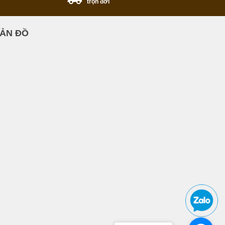
trọn đời
ẢN ĐỒ