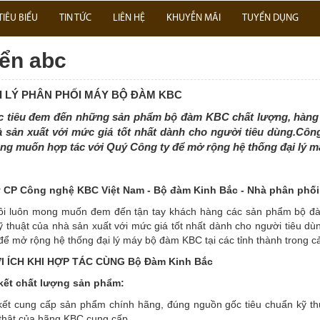
TIÊU BIỂU
TIN TỨC
LIÊN HỆ
KHUYỄN MÃI
TUYỂN DỤNG
ển abc
I LÝ PHÂN PHỐI MÁY BỘ ĐÀM KBC
c tiêu đem đến những sản phẩm bộ đàm KBC chất lượng, hàng c
à sản xuất với mức giá tốt nhất dành cho người tiêu dùng.Cô
g muốn hợp tác với Quý Công ty để mở rộng hệ thống đại lý má
 CP Công nghệ KBC Việt Nam - Bộ đàm Kinh Bắc - Nhà phân phối 
ôi luôn mong muốn đem đến tận tay khách hàng các sản phẩm bộ đàm
ỹ thuật của nhà sản xuất với mức giá tốt nhất dành cho người tiêu 
để mở rộng hệ thống đại lý máy bộ đàm KBC tại các tỉnh thành trong c
I ÍCH KHI HỢP TÁC CÙNG Bộ Đàm Kinh Bắc
kết chất lượng sản phẩm:
ết cung cấp sản phẩm chính hãng, đúng nguồn gốc tiêu chuẩn kỹ t
thật của hãng KBC cung cấp.