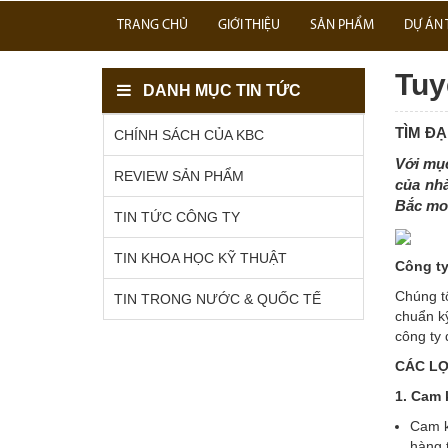
TRANG CHỦ
GIỚI THIỆU
SẢN PHẨM
DỰ ÁN 
Tuy
DANH MỤC TIN TỨC
TÌM ĐẠ
CHÍNH SÁCH CỦA KBC
Với mụ
REVIEW SẢN PHẨM
của nh
Bắc
mon
TIN TỨC CÔNG TY
TIN KHOA HỌC KỸ THUẬT
Công ty
Chúng t
TIN TRONG NƯỚC & QUỐC TẾ
chuẩn k
công ty 
CÁC LỢ
1. Cam 
Cam k
hàng 