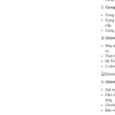
2.
Cung 
Cung 
Cung 
cấp.
Cung 
3. Chín
Máy b
ra
Thời 
06 Th
1 năm
​4.
Chính
Giá m
Căn c
ứng.
Chính
Bảo v