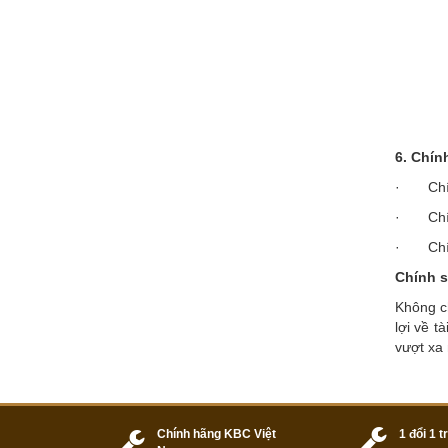
6. Chín
· Chính
· Chính
· Chính
Chính s
Không c
lợi về t
vượt xa 
Chính hãng KBC Việt
1 đổi 1 